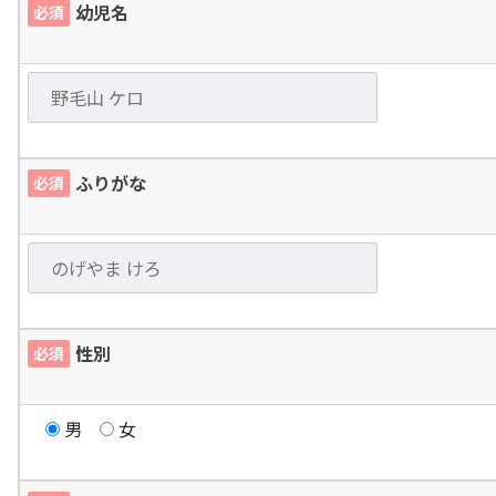
幼児名
必須
ふりがな
必須
性別
必須
男
女