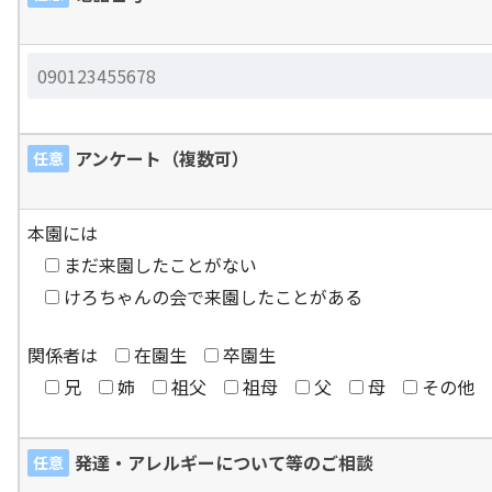
アンケート（複数可）
任意
本園には
まだ来園したことがない
けろちゃんの会で来園したことがある
関係者は
在園生
卒園生
兄
姉
祖父
祖母
父
母
その他
発達・アレルギーについて等のご相談
任意