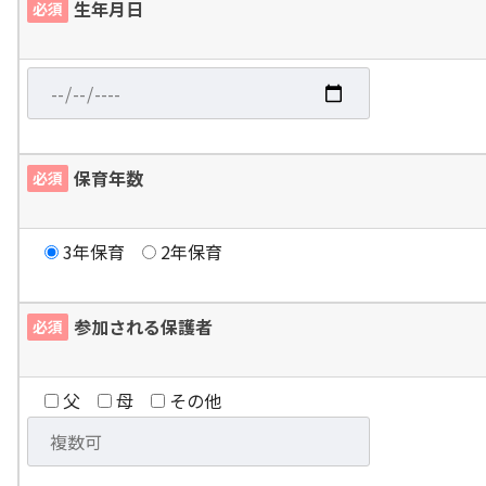
生年月日
必須
保育年数
必須
3年保育
2年保育
参加される保護者
必須
父
母
その他